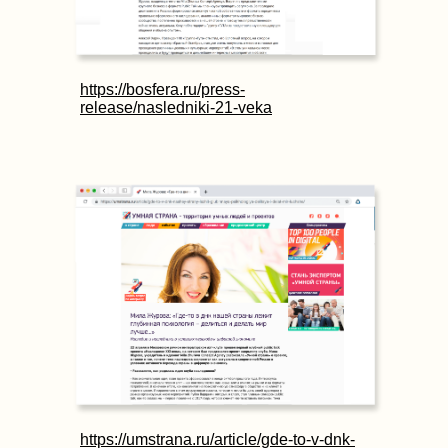
https://bosfera.ru/press-
release/nasledniki-21-veka
https://umstrana.ru/article/gde-to-v-dnk-