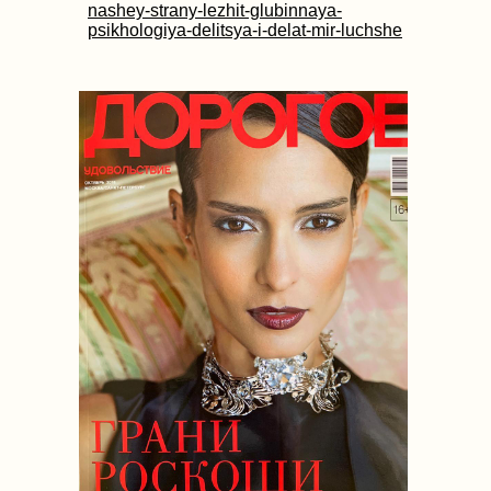
nashey-strany-lezhit-glubinnaya-
psikhologiya-delitsya-i-delat-mir-luchshe