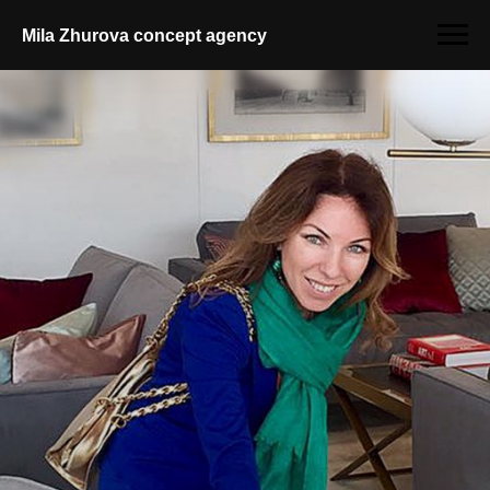
Mila Zhurova conсept agency