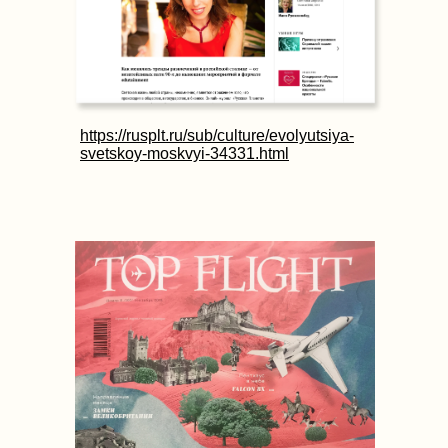
https://rusplt.ru/sub/culture/evolyutsiya-
svetskoy-moskvyi-34331.html