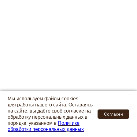
Мы используем файлы cookies
Мы используем файлы cookies
для работы нашего сайта. Оставаясь
для работы нашего сайта. Оставаясь
на сайте, вы даёте своё согласие на
на сайте, вы даёте своё согласие на
Согласен
Согласен
обработку персональных данных в
обработку персональных данных в
порядке, указанном в
порядке, указанном в
Политике
Политике
обработки персональных данных
обработки персональных данных