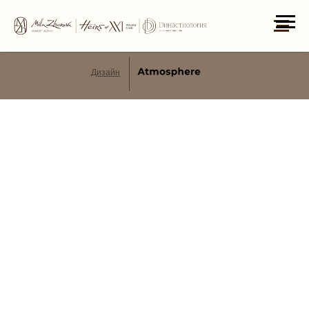
Mila Zhurova Conсept Agency
Дизайн