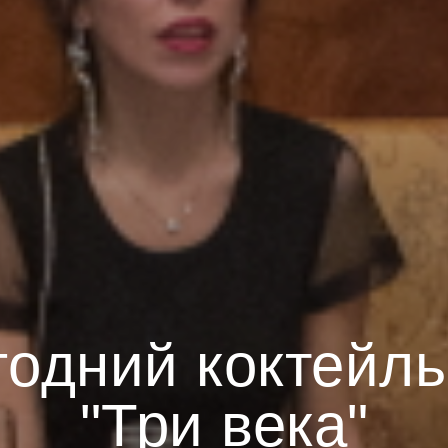
одний коктейль
"Три века"