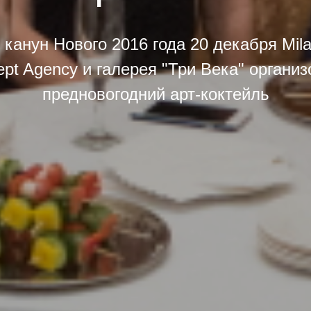
канун Нового 2016 года 20 декабря Mil
pt Agency и галерея "Три Века" органи
предновогодний арт-коктейль