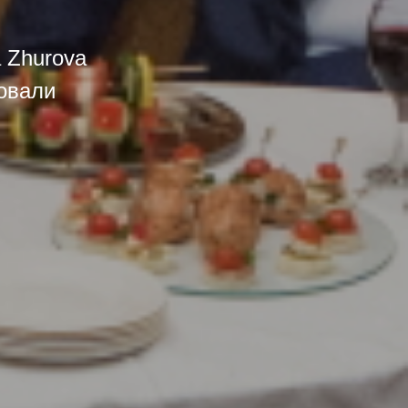
a Zhurova
зовали