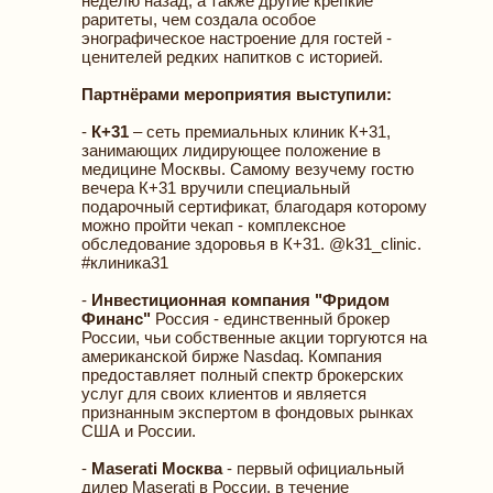
неделю назад, а также другие крепкие
раритеты, чем создала особое
энографическое настроение для гостей -
ценителей редких напитков с историей.
Партнёрами мероприятия выступили:
-
К+31
– сеть премиальных клиник К+31,
занимающих лидирующее положение в
медицине Москвы. Самому везучему гостю
вечера К+31 вручили специальный
подарочный сертификат, благодаря которому
можно пройти чекап - комплексное
обследование здоровья в К+31. @k31_clinic.
#клиника31
-
Инвестиционная компания "Фридом
Финанс"
Россия - единственный брокер
России, чьи собственные акции торгуются на
американской бирже Nasdaq. Компания
предоставляет полный спектр брокерских
услуг для своих клиентов и является
признанным экспертом в фондовых рынках
США и России.
-
Maserati Москва
- первый официальный
дилер Maserati в России, в течение