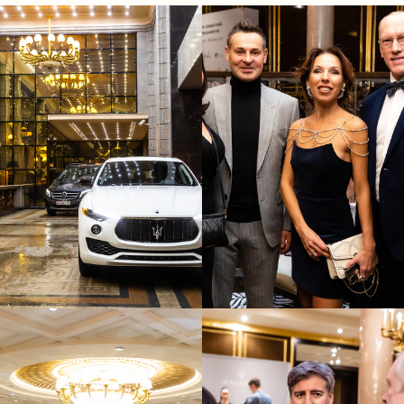
Hair&make @carlo_bay_russia #carlobayrussia
#carlobaypetrovka #carlobaystyle #carlobay
@elvira_sann