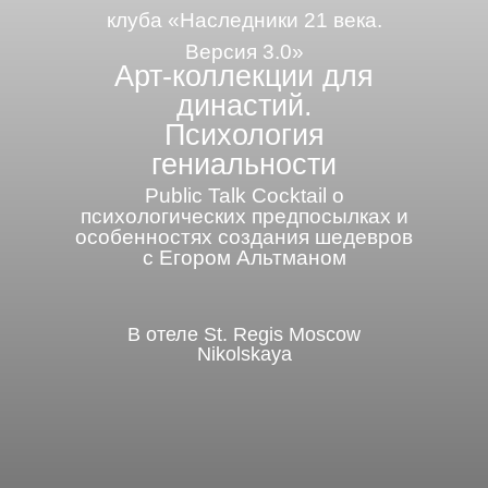
клуба «Наследники 21 века.
Версия 3.0»
Арт-коллекции для
династий.
Психология
гениальности
Public Talk Cocktail о
психологических предпосылках и
особенностях создания шедевров
с Егором Альтманом
В отеле St. Regis Moscow
Nikolskaya