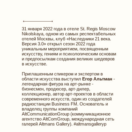
31 января 2022 года в отеле St. Regis Moscow
Nikolskaya, одном из самых респектабельных
отелей Москвы, клуб «Наследники 21 века.
Версия 3.0» открыл сезон 2022 года
уникальным мероприятием, посвященным
искусству, гениям и психологическим основам
и предпосылкам создания великих шедевров
в искусстве.
Приглашенным спикером и экспертом в
области искусства выступил
Егор Альтман
-
легендарная фигура на арт-рынке -
бизнесмен, продюсер, арт-дилер,
коллекционер, автор арт-проектов в области
современного искусств, один из создателей
радиостанции Business FM. Основатель и
владелец группы компаний
AltCommunicationGroup (коммуникационное
агентство AltComGroup, международная сеть
галерей Altmans Gallery). #altmansgalleryр