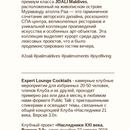
премиум класса
JOALI Maldives
,
расположенный на живописном острове
Мураванду атолла Раа — это гармоничное
сочетание авторского дизайна, роскошного
СПА-центра, великолепных ресторанов и
уникальной коллекции произведений
искусства и особенных арт-объектов. Эта
коллекция выделяет курорт среди других
люксовых проектов, что и было
продемонстрировано гостям вечера.
#Joali #joalimaldives #joalimoments #joyofliving
________________________________________
Expert Lounge Cocktails
- камерные клубные
мероприятия для избранных 20-50 человек,
членов Клуба и их друзей, проходят
примерно раз или два в месяц в любимом
нами формате Public Talk с приглашенными
спикерами и освещают темы, связанные с
общей концепцией Клуба «Наследники 21
века. Версия 3.0».
Клубный проект
«Наследники XXI века.
Версия 3.0»
, открывшийся 22 апреля 2019