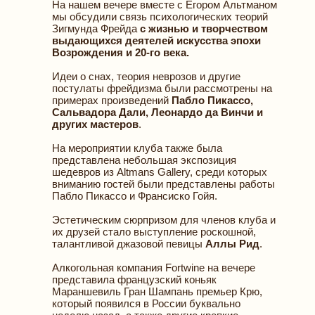
На нашем вечере вместе с Егором Альтманом
мы обсудили связь психологических теорий
Зигмунда Фрейда
с жизнью и творчеством
выдающихся деятелей искусства эпохи
Возрождения и 20-го века.
Идеи о снах, теория неврозов и другие
постулаты фрейдизма были рассмотрены на
примерах произведений
Пабло Пикассо,
Сальвадора Дали, Леонардо да Винчи и
других мастеров
.
На мероприятии клуба также была
представлена небольшая экспозиция
шедевров из Altmans Gallery, среди которых
вниманию гостей были представлены работы
Пабло Пикассо и Франсиско Гойя.
Эстетическим сюрпризом для членов клуба и
их друзей стало выступление роскошной,
талантливой джазовой певицы
Аллы Рид
.
Алкогольная компания Fortwine на вечере
представила французский коньяк
Мараншевиль Гран Шампань премьер Крю,
который появился в России буквально