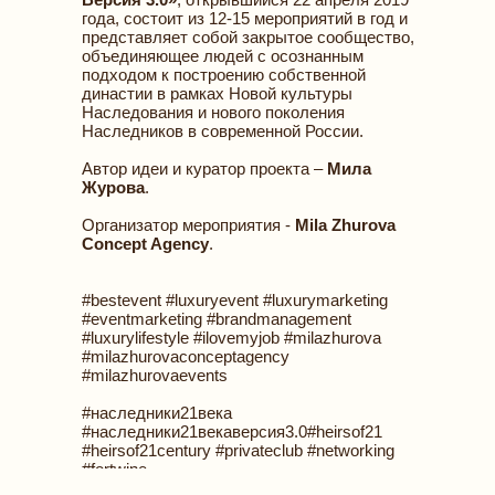
года, состоит из 12-15 мероприятий в год и
представляет собой закрытое сообщество,
объединяющее людей с осознанным
подходом к построению собственной
династии в рамках Новой культуры
Наследования и нового поколения
Наследников в современной России.
Автор идеи и куратор проекта –
Мила
Журова
.
Организатор мероприятия -
Mila Zhurova
Concept Agency
.
#bestevent #luxuryevent #luxurymarketing
#eventmarketing #brandmanagement
#luxurylifestyle #ilovemyjob #milazhurova
#milazhurovaconceptagency
#milazhurovaevents
#наследники21века
#наследники21векаверсия3.0#heirsof21
#heirsof21century #privateclub #networking
#fortwine