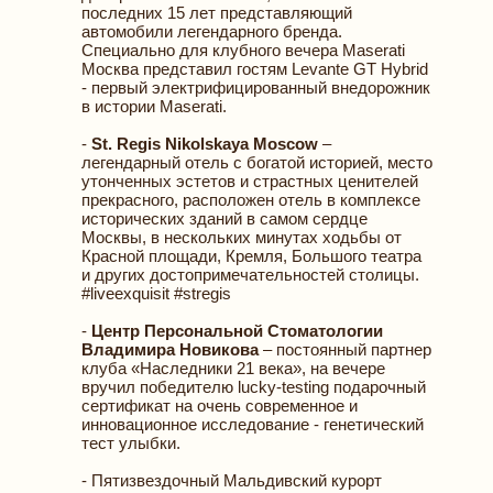
последних 15 лет представляющий
автомобили легендарного бренда.
Специально для клубного вечера Maserati
Москва представил гостям Levante GT Hybrid
- первый электрифицированный внедорожник
в истории Maserati.
-
St. Regis Nikolskaya Moscow
–
легендарный отель с богатой историей, место
утонченных эстетов и страстных ценителей
прекрасного, расположен отель в комплексе
исторических зданий в самом сердце
Москвы, в нескольких минутах ходьбы от
Красной площади, Кремля, Большого театра
и других достопримечательностей столицы.
#liveexquisit #stregis
-
Центр Персональной Стоматологии
Владимира Новикова
– постоянный партнер
клуба «Наследники 21 века», на вечере
вручил победителю lucky-testing подарочный
сертификат на очень современное и
инновационное исследование - генетический
тест улыбки.
- Пятизвездочный Мальдивский курорт