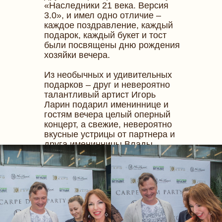
«Наследники 21 века. Версия
3.0», и имел одно отличие –
каждое поздравление, каждый
подарок, каждый букет и тост
были посвящены дню рождения
хозяйки вечера.
Из необычных и удивительных
подарков – друг и невероятно
талантливый артист Игорь
Ларин подарил имениннице и
гостям вечера целый оперный
концерт, а свежие, невероятно
вкусные устрицы от партнера и
друга именинницы Влады
Шарафутдиновой добавили
летнему вечеру свежесть и
ароматы моря.