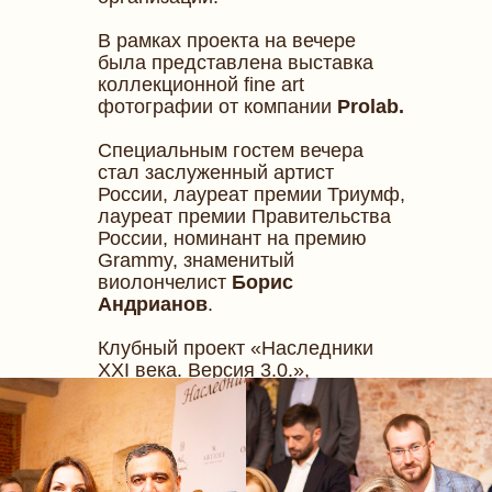
В рамках проекта на вечере
была представлена выставка
коллекционной fine art
фотографии от компании
Prolab
.
Специальным гостем вечера
стал заслуженный артист
России, лауреат премии Триумф,
лауреат премии Правительства
России, номинант на премию
Grammy, знаменитый
виолончелист
Борис
Андрианов
.
Клубный проект «Наследники
XXI века. Версия 3.0.»,
открывшийся 22 апреля, будет
включать 4-5 мероприятий в год
и представит собой закрытое
сообщество, объединяющее
представителей успешных