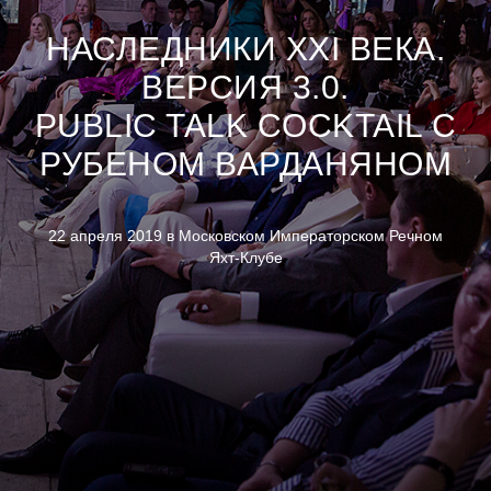
НАСЛЕДНИКИ XXI ВЕКА.
ВЕРСИЯ 3.0.
PUBLIC TALK COCKTAIL С
РУБЕНОМ ВАРДАНЯНОМ
22 апреля 2019 в Московском Императорском Речном
Яхт-Клубе