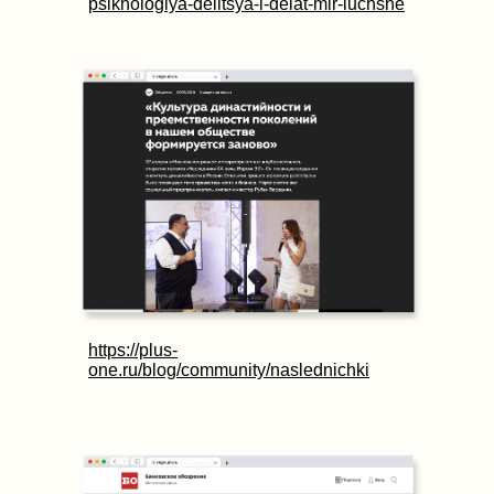
psikhologiya-delitsya-i-delat-mir-luchshe
https://plus-
one.ru/blog/community/naslednichki