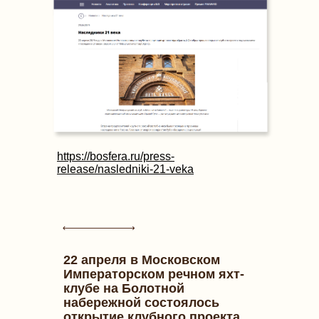
https://bosfera.ru/press-
release/nasledniki-21-veka
22 апреля в Московском
Императорском речном яхт-
клубе на Болотной
набережной состоялось
открытие клубного проекта