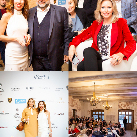
бизнес-династий России. На
втором мероприятии гостям
вечера будут вручены именные
клубные карты, дающие право
на посещение клубных событий
и включающие доступ к
Программе Особых Привилегий
Клуба.
Автор идеи и куратор проекта –
Мила Журова.
Организатор мероприятия -
Mila
Zhurova Concept Agency.