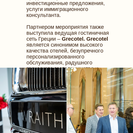
инвестиционные предложения,
услуги иммиграционного
консультанта.
Партнером мероприятия также
выступила ведущая гостиничная
сеть Греции –
Grecotel. Grecotel
является синонимом высокого
качества отелей, безупречного
персонализированного
обслуживания, радушного
греческого гостеприимства и
заботы об окружающей среде и
культуре Греции.