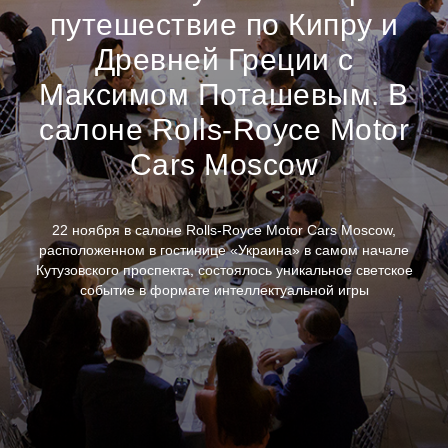
путешествие по Кипру и
Древней Греции с
Максимом Поташевым. В
салоне Rolls-Royce Motor
Cars Moscow
22 ноября в салоне Rolls-Royce Motor Cars Moscow,
расположенном в гостинице «Украина» в самом начале
Кутузовского проспекта, состоялось уникальное светское
событие в формате интеллектуальной игры