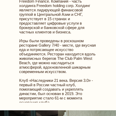
Freedom Finance. Компания - часть
холдинга Freedom holding corp. Холдинг
является лидирующей финансовой
группой в Центральной Азии и СНГ,
присутствует в 15 странах и
предоставляет цифровые услуги в
брокерской и банковской сфере для
частных клиентов и бизнеса.
Игры были проведены в роскошном
ресторане Gallery 7/40 - месте, где вкусная
еда и потрясающее искусство
объединяются. Ресторан находится вдоль
живописных берегов The Club Palm West
Beach, где можно насладиться
атмосферой, вдохновленной шикарным
современным искусством.
Клуб «Наследники 21 века. Версия 3.0» -
первый в России частный клуб,
помогающий создавать и укреплять
династии, был основан в 2019. Это
мероприятие стало 61-м с момента
основания клуба.
Мила Журова была одета в платье от
Модного Дома Anastasiya Kuchugova