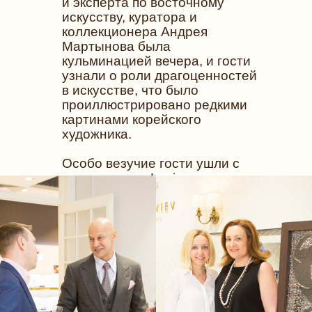
и эксперта по восточному
искусству, куратора и
коллекционера Андрея
Мартынова была
кульминацией вечера, и гости
узнали о роли драгоценностей
в искусстве, что было
проиллюстрировано редкими
картинами корейского
художника.
Особо везучие гости ушли с
подарками от Leviev
Extraordinary Diamonds, а ещё
более везучие - приобрели
драгоценности сами.