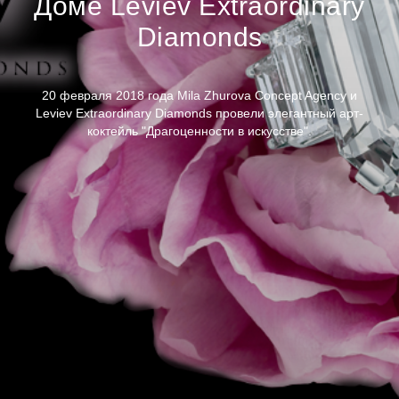
Доме Leviev Extraordinary
Diamonds
20 февраля 2018 года Mila Zhurova Concept Agency и
Leviev Extraordinary Diamonds провели элегантный арт-
коктейль "Драгоценности в искусстве".