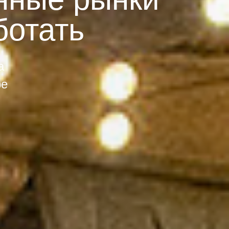
ботать
а
ре